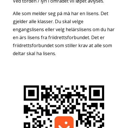
Ved torden / lyn i området vil løpet avlyses.
Alle som melder seg pá mà har en lisens. Det
gjelder alle klasser. Du skal velge
engangslisens eller velg helärslisens om du har
en ärs lisens fra friidrettsforbundet. Det er
friidrettsforbundet som stiller krav at alle som
deltar skal ha lisens.